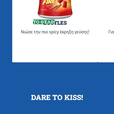
ΤΟ ΘΈΛΩ!
BOTTLES
Νιώσε την πιο spicy έκρηξη γεύσης!
Γι
DARE TO KISS!